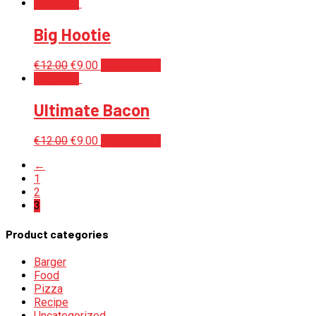
Angebot!
Big Hootie
€
12.00
€
9.00
Weiterlesen
Angebot!
Ultimate Bacon
€
12.00
€
9.00
Weiterlesen
←
1
2
3
Product categories
Barger
Food
Pizza
Recipe
Uncategorized