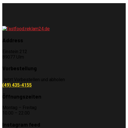
Address
Einstein 212
89077 Ulm
Vorbestellung
Jetzt Vorbestellen und abholen
(49) 435-4155
Öffnungszeiten
Montag – Freitag
10.00 – 22.00
Instagram feed