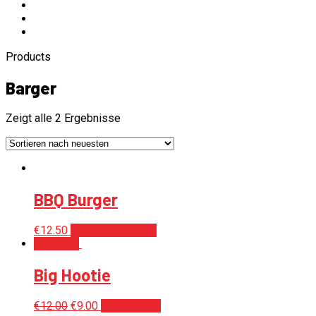
Products
Barger
Zeigt alle 2 Ergebnisse
BBQ Burger
€
12.50
In den Warenkorb
Angebot!
Big Hootie
€
12.00
€
9.00
Weiterlesen