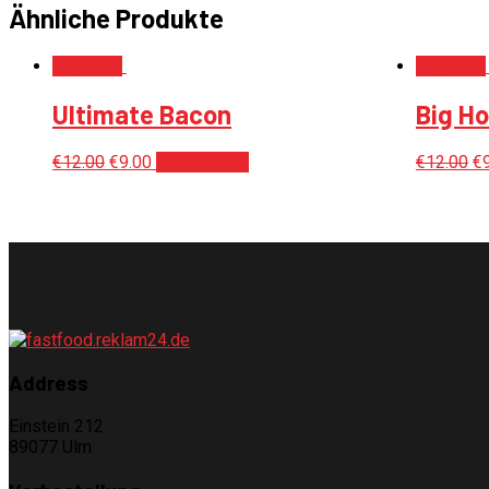
Ähnliche Produkte
Angebot!
Angebot!
Ultimate Bacon
Big Ho
€
12.00
€
9.00
Weiterlesen
€
12.00
€
Address
Einstein 212
89077 Ulm