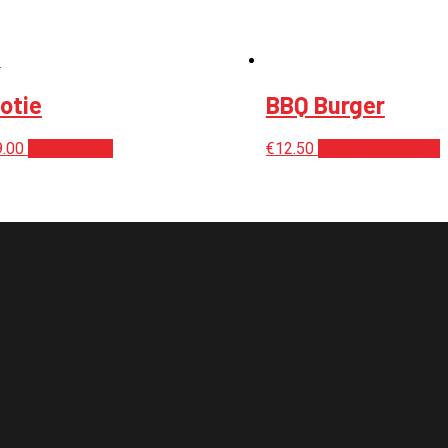
otie
BBQ Burger
9.00
Weiterlesen
€
12.50
In den Warenkorb