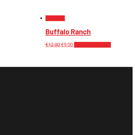
Angebot!
Buffalo Ranch
€
12.00
€
9.00
In den Warenkorb